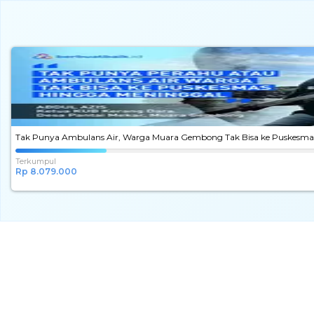
Tak Punya Ambulans Air, Warga Muara Gembong Tak Bisa ke Puskesma
Tak
Terkumpul
Punya
Rp 8.079.000
Ambulans
Air,
Warga
Muara
Gembong
Tak
Bisa
ke
Puskesmas
Tepat