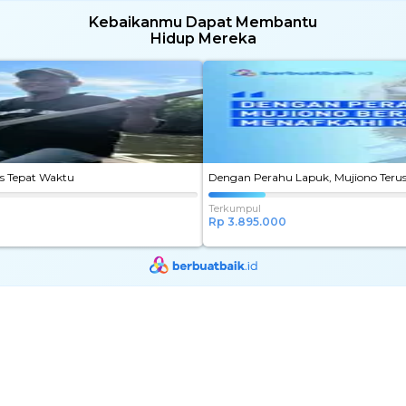
Kebaikanmu Dapat Membantu
Hidup Mereka
s Tepat Waktu
Dengan Perahu Lapuk, Mujiono Terus
Dengan
Terkumpul
Perahu
Rp 3.895.000
Lapuk,
Mujiono
Terus
Berjuang
Menafkahi
Keluarga